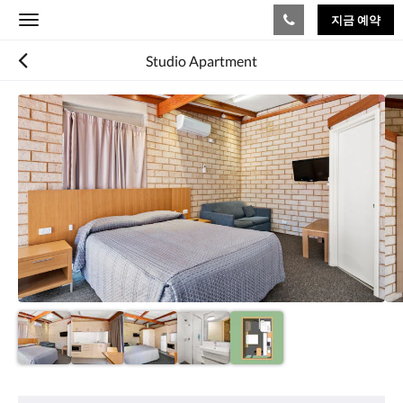
지금 예약
Toggle
navigation
Studio Apartment
다
음
은
회
전
식
입
니
다.
이
미
지
를
탐
색
하
려
편
면
의