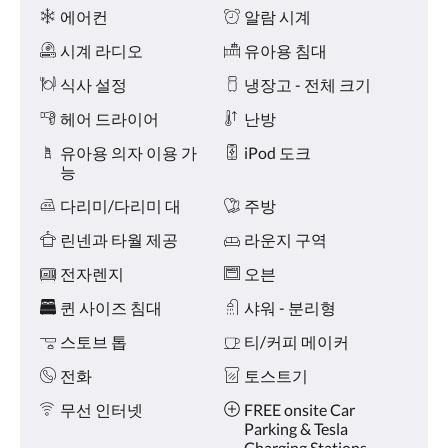
왼
시
에어컨
알람 시계
쪽
설
또
시계 라디오
유아용 침대
는
오
식사 설정
냉장고 - 전체 크기
른
헤어 드라이어
난방
쪽
으
유아용 의자 이용 가
iPod 도크
로
능
넘
기
다리미/다리미 대
주방
거
나,
린넨과 타월 제공
라운지 구역
다
음
전자렌지
오븐
및
퀸 사이즈 침대
샤워 - 분리형
이
전
스토브 톱
티/커피 메이커
버
튼
전화
토스트기
을
누
무선 인터넷
FREE onsite Car
르
Parking & Tesla
세
Charging Stations