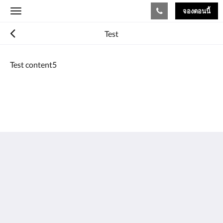
จองตอนนี้
Toggle
navigation
Test
Test content5
The View on Hannans
430 Hannan St
Kalgoorlie WA 6430
Australia
(08) 9091 3333