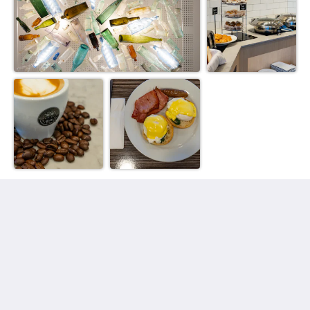
The View on Hannans
430 Hannan St
Kalgoorlie WA 6430
Australia
(08) 9091 3333
reservations@theviewonhannans.com.au