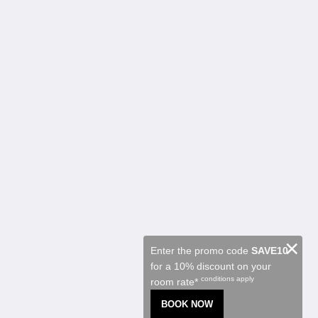
Kalgoorlie Accommodation
Номера
Restaurant
Contractor Accommodation
Достопримечательности
Акции
Function Room
About
О нас
Связаться с нами
Reviews
Галерея
Careers
русский
×
Enter the promo code
SAVE10
for a 10% discount on your
2026
All rights reserved
conditions apply
room rate*
Powered by
Canvas
BOOK NOW