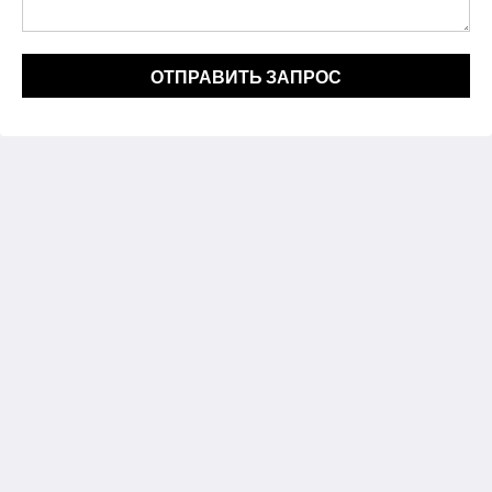
ОТПРАВИТЬ ЗАПРОС
The View on Hannans
430 Hannan St
Kalgoorlie WA 6430
Australia
(08) 9091 3333
reservations@theviewonhannans.com.au
Социальные сети