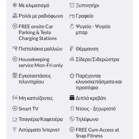
Ανέσεις
και
Με κλιματισμό
Ξυπνητήρι
«Προηγούμενο».
Ρολόι με ραδιόφωνο
Γραφείο
FREE onsite Car
Ψυγείο - Ψυγείο
Parking & Tesla
μπαρ
Charging Stations
Πιστολάκια μαλλιών
Θέρμανση
Housekeeping
Σίδερο/Σιδερώστρα
service Mon-Fri only
Εγκαταστάσεις
Παρέχονται
πλυντηρίου
κλινοσκεπάσματα και
προσόψια
Mη καπνίζοντες
Διπλό κρεβάτι
Smart TV
Ντους - ξεχωριστό
Τσαγιέρα/Καφετιέρα
Τηλέφωνο
Ασύρματο Ίντερνετ
FREE Gym Access at
Snap Fitness