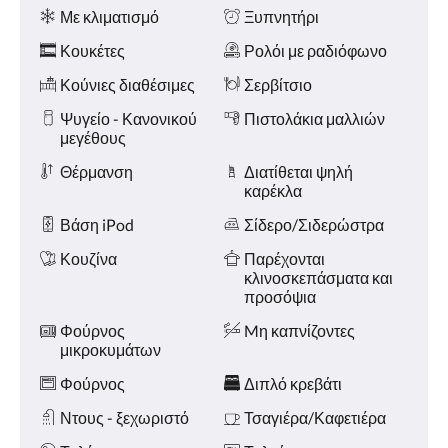
Ανέσεις
και
Με κλιματισμό
Ξυπνητήρι
«Προηγούμενο».
Κουκέτες
Ρολόι με ραδιόφωνο
Κούνιες διαθέσιμες
Σερβίτσιο
Ψυγείο - Κανονικού
Πιστολάκια μαλλιών
μεγέθους
Θέρμανση
Διατίθεται ψηλή
καρέκλα
Βάση iPod
Σίδερο/Σιδερώστρα
Κουζίνα
Παρέχονται
κλινοσκεπάσματα και
προσόψια
Φούρνος
Mη καπνίζοντες
μικροκυμάτων
Φούρνος
Διπλό κρεβάτι
Ντους - ξεχωριστό
Τσαγιέρα/Καφετιέρα